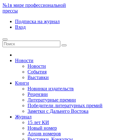
№1
в мире профессиональной
прессы
Подписка
на журнал
Вход
Новости
Новости
События
Выставки
Книги
Новинки издательств
Рецензии
Литературные премии
Победители литературных премий
Заметки с Дальнего Востока
Журнал
15 лет КИ
Новый номер
Архив номеров
Выставки. Конкурсы