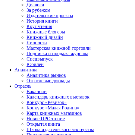
Диалоги
За рубежом
Издательские проекты
История книги
Круг чтения
Книжные блогеры
Книжный дизайн
Личности
Мастерская книжной торговли
Подписка и продажа журнала
Спецвыпуск
Юбилей
Аналитика
Аналитика рынков
Отраслевые доклады
Отрасль
Вакансии
Календарь книжных выставок
Конкурс «Ревизор»
Конкурс «Малая Родина»
Карта книжных магазинов
Новое ПРОчтение
Открытая книга
Школа издательского мастерства
Продвижение чтения