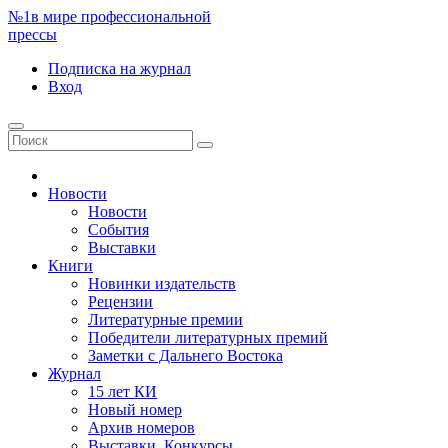
№1
в мире профессиональной
прессы
Подписка
на журнал
Вход
Новости
Новости
События
Выставки
Книги
Новинки издательств
Рецензии
Литературные премии
Победители литературных премий
Заметки с Дальнего Востока
Журнал
15 лет КИ
Новый номер
Архив номеров
Выставки. Конкурсы