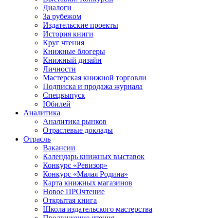
Диалоги
За рубежом
Издательские проекты
История книги
Круг чтения
Книжные блогеры
Книжный дизайн
Личности
Мастерская книжной торговли
Подписка и продажа журнала
Спецвыпуск
Юбилей
Аналитика
Аналитика рынков
Отраслевые доклады
Отрасль
Вакансии
Календарь книжных выставок
Конкурс «Ревизор»
Конкурс «Малая Родина»
Карта книжных магазинов
Новое ПРОчтение
Открытая книга
Школа издательского мастерства
Продвижение чтения