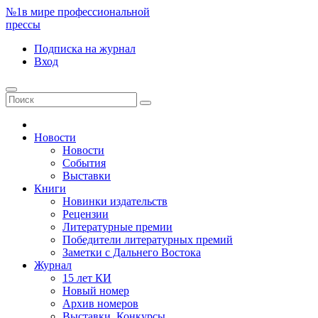
№1
в мире профессиональной
прессы
Подписка
на журнал
Вход
Новости
Новости
События
Выставки
Книги
Новинки издательств
Рецензии
Литературные премии
Победители литературных премий
Заметки с Дальнего Востока
Журнал
15 лет КИ
Новый номер
Архив номеров
Выставки. Конкурсы