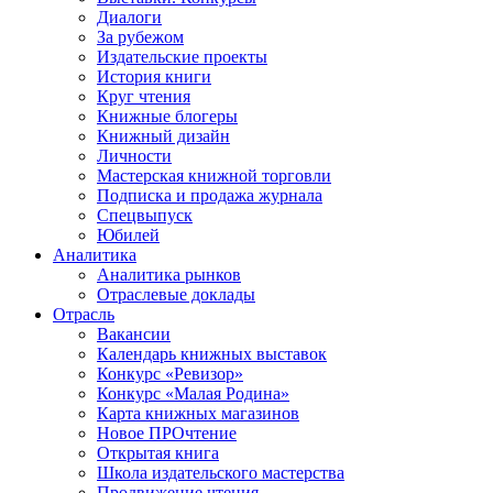
Диалоги
За рубежом
Издательские проекты
История книги
Круг чтения
Книжные блогеры
Книжный дизайн
Личности
Мастерская книжной торговли
Подписка и продажа журнала
Спецвыпуск
Юбилей
Аналитика
Аналитика рынков
Отраслевые доклады
Отрасль
Вакансии
Календарь книжных выставок
Конкурс «Ревизор»
Конкурс «Малая Родина»
Карта книжных магазинов
Новое ПРОчтение
Открытая книга
Школа издательского мастерства
Продвижение чтения