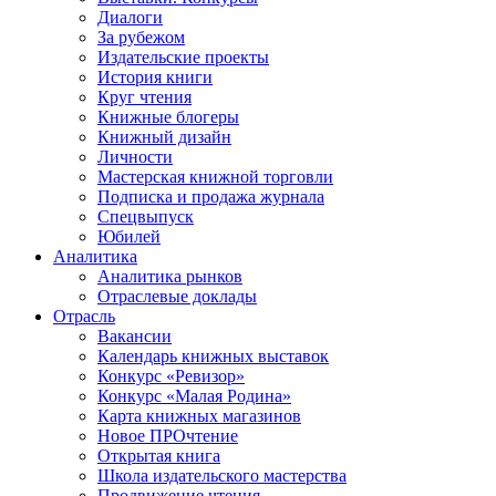
Диалоги
За рубежом
Издательские проекты
История книги
Круг чтения
Книжные блогеры
Книжный дизайн
Личности
Мастерская книжной торговли
Подписка и продажа журнала
Спецвыпуск
Юбилей
Аналитика
Аналитика рынков
Отраслевые доклады
Отрасль
Вакансии
Календарь книжных выставок
Конкурс «Ревизор»
Конкурс «Малая Родина»
Карта книжных магазинов
Новое ПРОчтение
Открытая книга
Школа издательского мастерства
Продвижение чтения