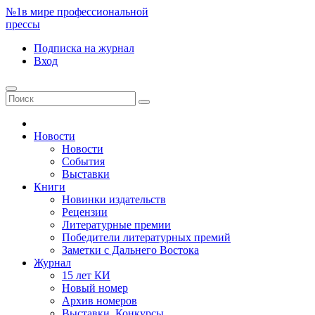
№1
в мире профессиональной
прессы
Подписка
на журнал
Вход
Новости
Новости
События
Выставки
Книги
Новинки издательств
Рецензии
Литературные премии
Победители литературных премий
Заметки с Дальнего Востока
Журнал
15 лет КИ
Новый номер
Архив номеров
Выставки. Конкурсы