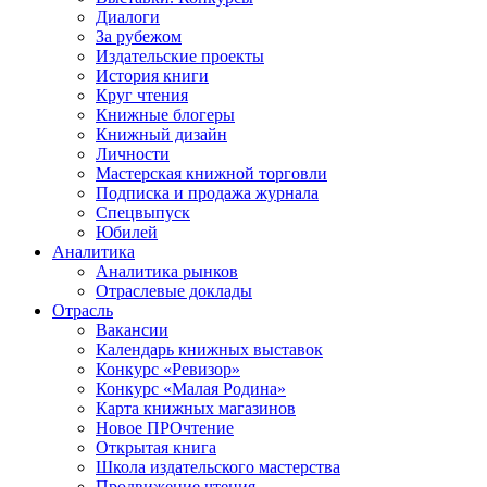
Диалоги
За рубежом
Издательские проекты
История книги
Круг чтения
Книжные блогеры
Книжный дизайн
Личности
Мастерская книжной торговли
Подписка и продажа журнала
Спецвыпуск
Юбилей
Аналитика
Аналитика рынков
Отраслевые доклады
Отрасль
Вакансии
Календарь книжных выставок
Конкурс «Ревизор»
Конкурс «Малая Родина»
Карта книжных магазинов
Новое ПРОчтение
Открытая книга
Школа издательского мастерства
Продвижение чтения