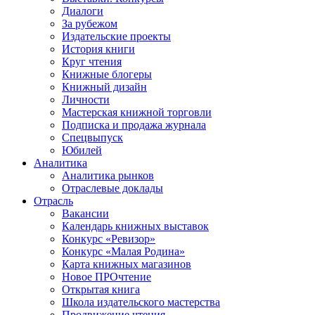
Диалоги
За рубежом
Издательские проекты
История книги
Круг чтения
Книжные блогеры
Книжный дизайн
Личности
Мастерская книжной торговли
Подписка и продажа журнала
Спецвыпуск
Юбилей
Аналитика
Аналитика рынков
Отраслевые доклады
Отрасль
Вакансии
Календарь книжных выставок
Конкурс «Ревизор»
Конкурс «Малая Родина»
Карта книжных магазинов
Новое ПРОчтение
Открытая книга
Школа издательского мастерства
Продвижение чтения