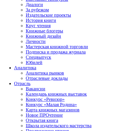
Диалоги
За рубежом
Издательские проекты
История книги
Круг чтения
Книжные блогеры
Книжный дизайн
Личности
Мастерская книжной торговли
Подписка и продажа журнала
Спецвыпуск
Юбилей
Аналитика
Аналитика рынков
Отраслевые доклады
Отрасль
Вакансии
Календарь книжных выставок
Конкурс «Ревизор»
Конкурс «Малая Родина»
Карта книжных магазинов
Новое ПРОчтение
Открытая книга
Школа издательского мастерства
Продвижение чтения