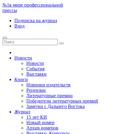
№1
в мире профессиональной
прессы
Подписка
на журнал
Вход
Новости
Новости
События
Выставки
Книги
Новинки издательств
Рецензии
Литературные премии
Победители литературных премий
Заметки с Дальнего Востока
Журнал
15 лет КИ
Новый номер
Архив номеров
Выставки. Конкурсы