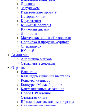
Диалоги
За рубежом
Издательские проекты
История книги
Круг чтения
Книжные блогеры
Книжный дизайн
Личности
Мастерская книжной торговли
Подписка и продажа журнала
Спецвыпуск
Юбилей
Аналитика
Аналитика рынков
Отраслевые доклады
Отрасль
Вакансии
Календарь книжных выставок
Конкурс «Ревизор»
Конкурс «Малая Родина»
Карта книжных магазинов
Новое ПРОчтение
Открытая книга
Школа издательского мастерства
Продвижение чтения