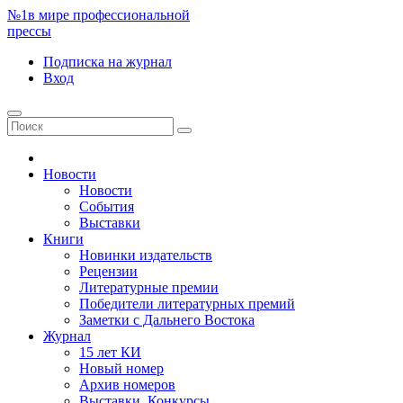
№1
в мире профессиональной
прессы
Подписка
на журнал
Вход
Новости
Новости
События
Выставки
Книги
Новинки издательств
Рецензии
Литературные премии
Победители литературных премий
Заметки с Дальнего Востока
Журнал
15 лет КИ
Новый номер
Архив номеров
Выставки. Конкурсы