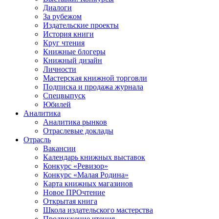
Диалоги
За рубежом
Издательские проекты
История книги
Круг чтения
Книжные блогеры
Книжный дизайн
Личности
Мастерская книжной торговли
Подписка и продажа журнала
Спецвыпуск
Юбилей
Аналитика
Аналитика рынков
Отраслевые доклады
Отрасль
Вакансии
Календарь книжных выставок
Конкурс «Ревизор»
Конкурс «Малая Родина»
Карта книжных магазинов
Новое ПРОчтение
Открытая книга
Школа издательского мастерства
Продвижение чтения