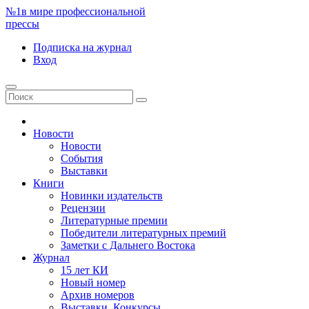
№1
в мире профессиональной
прессы
Подписка
на журнал
Вход
Новости
Новости
События
Выставки
Книги
Новинки издательств
Рецензии
Литературные премии
Победители литературных премий
Заметки с Дальнего Востока
Журнал
15 лет КИ
Новый номер
Архив номеров
Выставки. Конкурсы