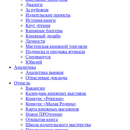
Диалоги
За рубежом
Издательские проекты
История книги
Круг чтения
Книжные блогеры
Книжный дизайн
Личности
Мастерская книжной торговли
Подписка и продажа журнала
Спецвыпуск
Юбилей
Аналитика
Аналитика рынков
Отраслевые доклады
Отрасль
Вакансии
Календарь книжных выставок
Конкурс «Ревизор»
Конкурс «Малая Родина»
Карта книжных магазинов
Новое ПРОчтение
Открытая книга
Школа издательского мастерства
Продвижение чтения