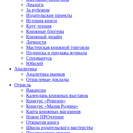
Диалоги
За рубежом
Издательские проекты
История книги
Круг чтения
Книжные блогеры
Книжный дизайн
Личности
Мастерская книжной торговли
Подписка и продажа журнала
Спецвыпуск
Юбилей
Аналитика
Аналитика рынков
Отраслевые доклады
Отрасль
Вакансии
Календарь книжных выставок
Конкурс «Ревизор»
Конкурс «Малая Родина»
Карта книжных магазинов
Новое ПРОчтение
Открытая книга
Школа издательского мастерства
Продвижение чтения