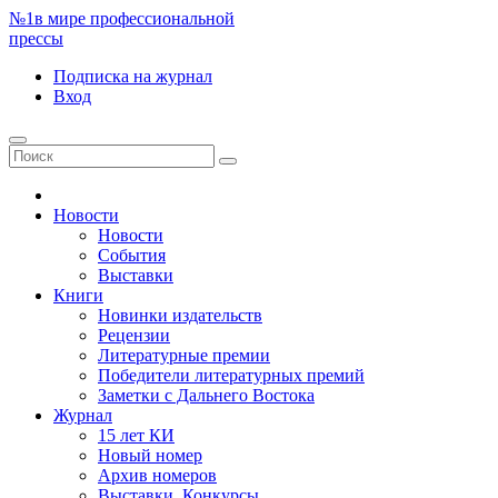
№1
в мире профессиональной
прессы
Подписка
на журнал
Вход
Новости
Новости
События
Выставки
Книги
Новинки издательств
Рецензии
Литературные премии
Победители литературных премий
Заметки с Дальнего Востока
Журнал
15 лет КИ
Новый номер
Архив номеров
Выставки. Конкурсы