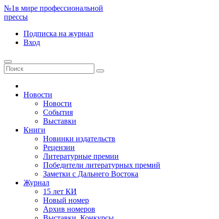
№1
в мире профессиональной
прессы
Подписка
на журнал
Вход
Новости
Новости
События
Выставки
Книги
Новинки издательств
Рецензии
Литературные премии
Победители литературных премий
Заметки с Дальнего Востока
Журнал
15 лет КИ
Новый номер
Архив номеров
Выставки. Конкурсы