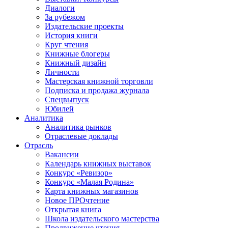
Диалоги
За рубежом
Издательские проекты
История книги
Круг чтения
Книжные блогеры
Книжный дизайн
Личности
Мастерская книжной торговли
Подписка и продажа журнала
Спецвыпуск
Юбилей
Аналитика
Аналитика рынков
Отраслевые доклады
Отрасль
Вакансии
Календарь книжных выставок
Конкурс «Ревизор»
Конкурс «Малая Родина»
Карта книжных магазинов
Новое ПРОчтение
Открытая книга
Школа издательского мастерства
Продвижение чтения