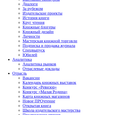
Диалоги
За рубежом
Издательские проекты
История книги
Круг чтения
Книжные блогеры
Книжный дизайн
Личности
Мастерская книжной торговли
Подписка и продажа журнала
Спецвыпуск
Юбилей
Аналитика
Аналитика рынков
Отраслевые доклады
Отрасль
Вакансии
Календарь книжных выставок
Конкурс «Ревизор»
Конкурс «Малая Родина»
Карта книжных магазинов
Новое ПРОчтение
Открытая книга
Школа издательского мастерства
Продвижение чтения