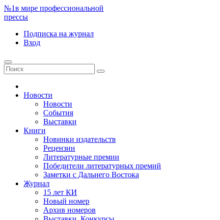
№1
в мире профессиональной
прессы
Подписка
на журнал
Вход
Новости
Новости
События
Выставки
Книги
Новинки издательств
Рецензии
Литературные премии
Победители литературных премий
Заметки с Дальнего Востока
Журнал
15 лет КИ
Новый номер
Архив номеров
Выставки. Конкурсы