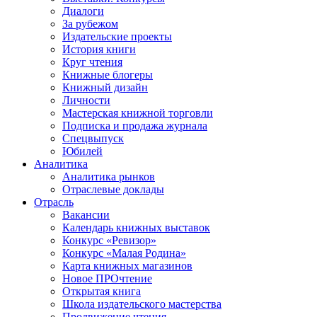
Диалоги
За рубежом
Издательские проекты
История книги
Круг чтения
Книжные блогеры
Книжный дизайн
Личности
Мастерская книжной торговли
Подписка и продажа журнала
Спецвыпуск
Юбилей
Аналитика
Аналитика рынков
Отраслевые доклады
Отрасль
Вакансии
Календарь книжных выставок
Конкурс «Ревизор»
Конкурс «Малая Родина»
Карта книжных магазинов
Новое ПРОчтение
Открытая книга
Школа издательского мастерства
Продвижение чтения