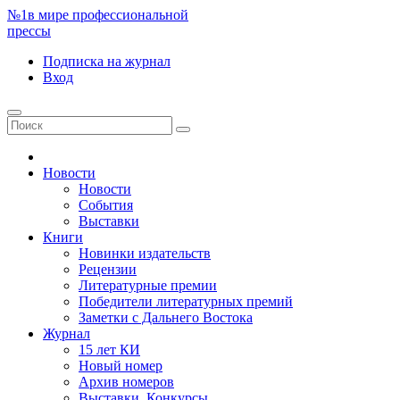
№1
в мире профессиональной
прессы
Подписка
на журнал
Вход
Новости
Новости
События
Выставки
Книги
Новинки издательств
Рецензии
Литературные премии
Победители литературных премий
Заметки с Дальнего Востока
Журнал
15 лет КИ
Новый номер
Архив номеров
Выставки. Конкурсы