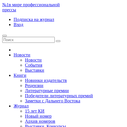
№1
в мире профессиональной
прессы
Подписка
на журнал
Вход
Новости
Новости
События
Выставки
Книги
Новинки издательств
Рецензии
Литературные премии
Победители литературных премий
Заметки с Дальнего Востока
Журнал
15 лет КИ
Новый номер
Архив номеров
Выставки. Конкурсы