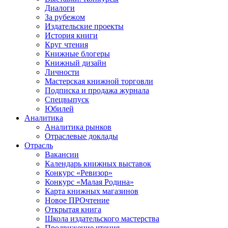
Диалоги
За рубежом
Издательские проекты
История книги
Круг чтения
Книжные блогеры
Книжный дизайн
Личности
Мастерская книжной торговли
Подписка и продажа журнала
Спецвыпуск
Юбилей
Аналитика
Аналитика рынков
Отраслевые доклады
Отрасль
Вакансии
Календарь книжных выставок
Конкурс «Ревизор»
Конкурс «Малая Родина»
Карта книжных магазинов
Новое ПРОчтение
Открытая книга
Школа издательского мастерства
Продвижение чтения