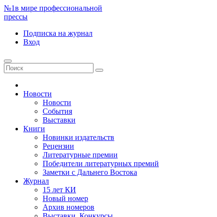
№1
в мире профессиональной
прессы
Подписка
на журнал
Вход
Новости
Новости
События
Выставки
Книги
Новинки издательств
Рецензии
Литературные премии
Победители литературных премий
Заметки с Дальнего Востока
Журнал
15 лет КИ
Новый номер
Архив номеров
Выставки. Конкурсы