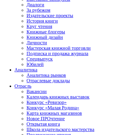
Диалоги
За рубежом
Издательские проекты
История книги
Круг чтения
Книжные блогеры
Книжный дизайн
Личности
Мастерская книжной торговли
Подписка и продажа журнала
Спецвыпуск
Юбилей
Аналитика
Аналитика рынков
Отраслевые доклады
Отрасль
Вакансии
Календарь книжных выставок
Конкурс «Ревизор»
Конкурс «Малая Родина»
Карта книжных магазинов
Новое ПРОчтение
Открытая книга
Школа издательского мастерства
Продвижение чтения