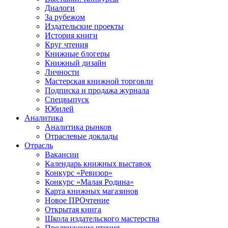
Диалоги
За рубежом
Издательские проекты
История книги
Круг чтения
Книжные блогеры
Книжный дизайн
Личности
Мастерская книжной торговли
Подписка и продажа журнала
Спецвыпуск
Юбилей
Аналитика
Аналитика рынков
Отраслевые доклады
Отрасль
Вакансии
Календарь книжных выставок
Конкурс «Ревизор»
Конкурс «Малая Родина»
Карта книжных магазинов
Новое ПРОчтение
Открытая книга
Школа издательского мастерства
Продвижение чтения