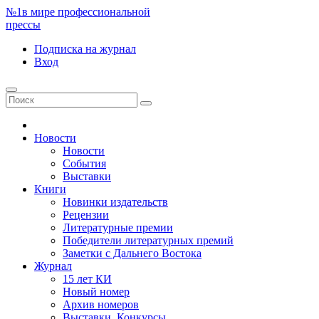
№1
в мире профессиональной
прессы
Подписка
на журнал
Вход
Новости
Новости
События
Выставки
Книги
Новинки издательств
Рецензии
Литературные премии
Победители литературных премий
Заметки с Дальнего Востока
Журнал
15 лет КИ
Новый номер
Архив номеров
Выставки. Конкурсы