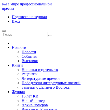
№1
в мире профессиональной
прессы
Подписка
на журнал
Вход
Новости
Новости
События
Выставки
Книги
Новинки издательств
Рецензии
Литературные премии
Победители литературных премий
Заметки с Дальнего Востока
Журнал
15 лет КИ
Новый номер
Архив номеров
Выставки. Конкурсы