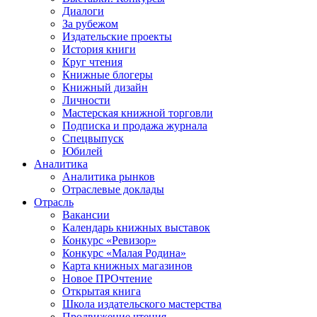
Диалоги
За рубежом
Издательские проекты
История книги
Круг чтения
Книжные блогеры
Книжный дизайн
Личности
Мастерская книжной торговли
Подписка и продажа журнала
Спецвыпуск
Юбилей
Аналитика
Аналитика рынков
Отраслевые доклады
Отрасль
Вакансии
Календарь книжных выставок
Конкурс «Ревизор»
Конкурс «Малая Родина»
Карта книжных магазинов
Новое ПРОчтение
Открытая книга
Школа издательского мастерства
Продвижение чтения