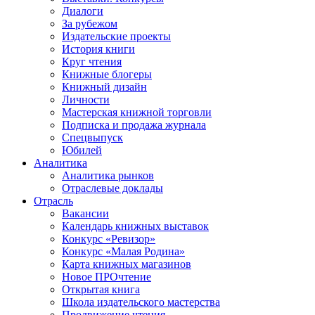
Диалоги
За рубежом
Издательские проекты
История книги
Круг чтения
Книжные блогеры
Книжный дизайн
Личности
Мастерская книжной торговли
Подписка и продажа журнала
Спецвыпуск
Юбилей
Аналитика
Аналитика рынков
Отраслевые доклады
Отрасль
Вакансии
Календарь книжных выставок
Конкурс «Ревизор»
Конкурс «Малая Родина»
Карта книжных магазинов
Новое ПРОчтение
Открытая книга
Школа издательского мастерства
Продвижение чтения