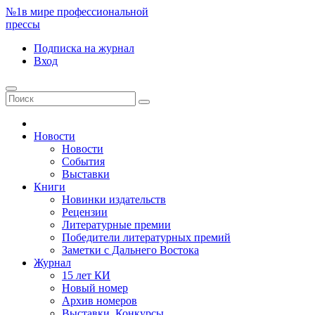
№1
в мире профессиональной
прессы
Подписка
на журнал
Вход
Новости
Новости
События
Выставки
Книги
Новинки издательств
Рецензии
Литературные премии
Победители литературных премий
Заметки с Дальнего Востока
Журнал
15 лет КИ
Новый номер
Архив номеров
Выставки. Конкурсы