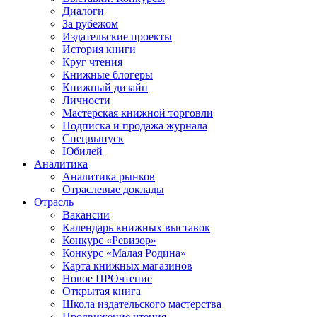
Диалоги
За рубежом
Издательские проекты
История книги
Круг чтения
Книжные блогеры
Книжный дизайн
Личности
Мастерская книжной торговли
Подписка и продажа журнала
Спецвыпуск
Юбилей
Аналитика
Аналитика рынков
Отраслевые доклады
Отрасль
Вакансии
Календарь книжных выставок
Конкурс «Ревизор»
Конкурс «Малая Родина»
Карта книжных магазинов
Новое ПРОчтение
Открытая книга
Школа издательского мастерства
Продвижение чтения