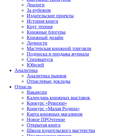
Диалоги
За рубежом
Издательские проекты
История книги
Круг чтения
Книжные блогеры
Книжный дизайн
Личности
Мастерская книжной торговли
Подписка и продажа журнала
Спецвыпуск
Юбилей
Аналитика
Аналитика рынков
Отраслевые доклады
Отрасль
Вакансии
Календарь книжных выставок
Конкурс «Ревизор»
Конкурс «Малая Родина»
Карта книжных магазинов
Новое ПРОчтение
Открытая книга
Школа издательского мастерства
Продвижение чтения