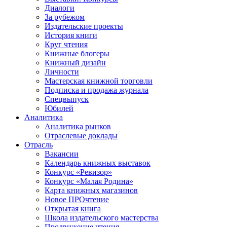
Диалоги
За рубежом
Издательские проекты
История книги
Круг чтения
Книжные блогеры
Книжный дизайн
Личности
Мастерская книжной торговли
Подписка и продажа журнала
Спецвыпуск
Юбилей
Аналитика
Аналитика рынков
Отраслевые доклады
Отрасль
Вакансии
Календарь книжных выставок
Конкурс «Ревизор»
Конкурс «Малая Родина»
Карта книжных магазинов
Новое ПРОчтение
Открытая книга
Школа издательского мастерства
Продвижение чтения