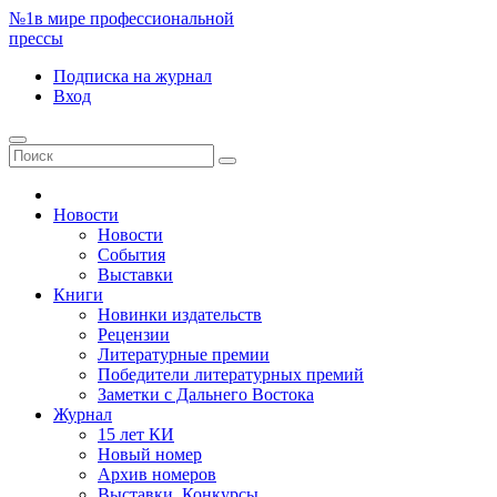
№1
в мире профессиональной
прессы
Подписка
на журнал
Вход
Новости
Новости
События
Выставки
Книги
Новинки издательств
Рецензии
Литературные премии
Победители литературных премий
Заметки с Дальнего Востока
Журнал
15 лет КИ
Новый номер
Архив номеров
Выставки. Конкурсы