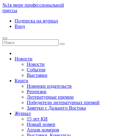
№1
в мире профессиональной
прессы
Подписка
на журнал
Вход
Новости
Новости
События
Выставки
Книги
Новинки издательств
Рецензии
Литературные премии
Победители литературных премий
Заметки с Дальнего Востока
Журнал
15 лет КИ
Новый номер
Архив номеров
Выставки. Конкурсы