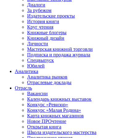
Диалоги
За рубежом
Издательские проекты
История книги
Круг чтения
Книжные блогеры
Книжный дизайн
Личности
Мастерская книжной торговли
Подписка и продажа журнала
Спецвыпуск
Юбилей
Аналитика
Аналитика рынков
Отраслевые доклады
Отрасль
Вакансии
Календарь книжных выставок
Конкурс «Ревизор»
Конкурс «Малая Родина»
Карта книжных магазинов
Новое ПРОчтение
Открытая книга
Школа издательского мастерства
Продвижение чтения