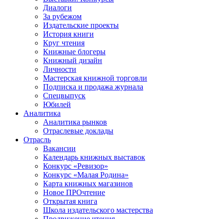
Диалоги
За рубежом
Издательские проекты
История книги
Круг чтения
Книжные блогеры
Книжный дизайн
Личности
Мастерская книжной торговли
Подписка и продажа журнала
Спецвыпуск
Юбилей
Аналитика
Аналитика рынков
Отраслевые доклады
Отрасль
Вакансии
Календарь книжных выставок
Конкурс «Ревизор»
Конкурс «Малая Родина»
Карта книжных магазинов
Новое ПРОчтение
Открытая книга
Школа издательского мастерства
Продвижение чтения