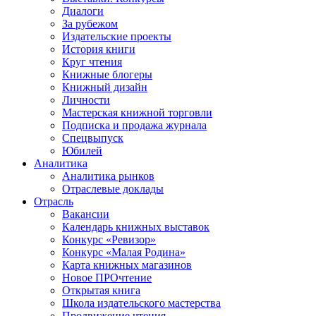
Диалоги
За рубежом
Издательские проекты
История книги
Круг чтения
Книжные блогеры
Книжный дизайн
Личности
Мастерская книжной торговли
Подписка и продажа журнала
Спецвыпуск
Юбилей
Аналитика
Аналитика рынков
Отраслевые доклады
Отрасль
Вакансии
Календарь книжных выставок
Конкурс «Ревизор»
Конкурс «Малая Родина»
Карта книжных магазинов
Новое ПРОчтение
Открытая книга
Школа издательского мастерства
Продвижение чтения