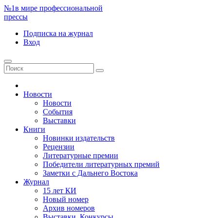
№1
в мире профессиональной
прессы
Подписка
на журнал
Вход
Новости
Новости
События
Выставки
Книги
Новинки издательств
Рецензии
Литературные премии
Победители литературных премий
Заметки с Дальнего Востока
Журнал
15 лет КИ
Новый номер
Архив номеров
Выставки. Конкурсы