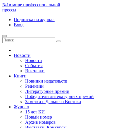
№1
в мире профессиональной
прессы
Подписка
на журнал
Вход
Новости
Новости
События
Выставки
Книги
Новинки издательств
Рецензии
Литературные премии
Победители литературных премий
Заметки с Дальнего Востока
Журнал
15 лет КИ
Новый номер
Архив номеров
Выставки. Конкурсы