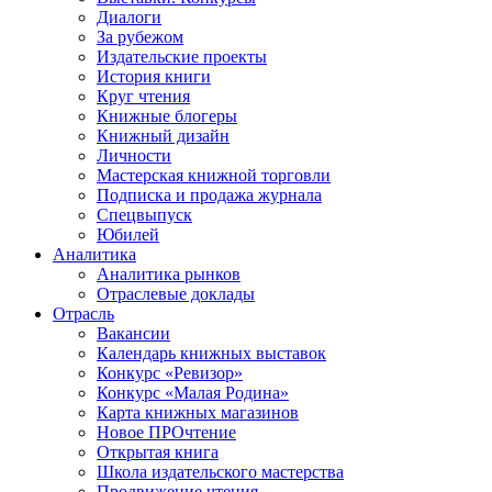
Диалоги
За рубежом
Издательские проекты
История книги
Круг чтения
Книжные блогеры
Книжный дизайн
Личности
Мастерская книжной торговли
Подписка и продажа журнала
Спецвыпуск
Юбилей
Аналитика
Аналитика рынков
Отраслевые доклады
Отрасль
Вакансии
Календарь книжных выставок
Конкурс «Ревизор»
Конкурс «Малая Родина»
Карта книжных магазинов
Новое ПРОчтение
Открытая книга
Школа издательского мастерства
Продвижение чтения