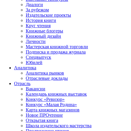
Диалоги
За рубежом
Издательские проекты
История книги
Круг чтения
Книжные блогеры
Книжный дизайн
Личности
Мастерская книжной торговли
Подписка и продажа журнала
Спецвыпуск
Юбилей
Аналитика
Аналитика рынков
Отраслевые доклады
Отрасль
Вакансии
Календарь книжных выставок
Конкурс «Ревизор»
Конкурс «Малая Родина»
Карта книжных магазинов
Новое ПРОчтение
Открытая книга
Школа издательского мастерства
Продвижение чтения