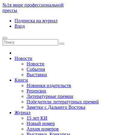
№1
в мире профессиональной
прессы
Подписка
на журнал
Вход
Новости
Новости
События
Выставки
Книги
Новинки издательств
Рецензии
Литературные премии
Победители литературных премий
Заметки с Дальнего Востока
Журнал
15 лет КИ
Новый номер
Архив номеров
Выставки. Конкурсы