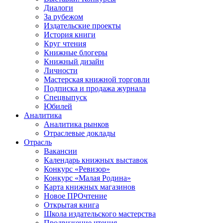
Диалоги
За рубежом
Издательские проекты
История книги
Круг чтения
Книжные блогеры
Книжный дизайн
Личности
Мастерская книжной торговли
Подписка и продажа журнала
Спецвыпуск
Юбилей
Аналитика
Аналитика рынков
Отраслевые доклады
Отрасль
Вакансии
Календарь книжных выставок
Конкурс «Ревизор»
Конкурс «Малая Родина»
Карта книжных магазинов
Новое ПРОчтение
Открытая книга
Школа издательского мастерства
Продвижение чтения