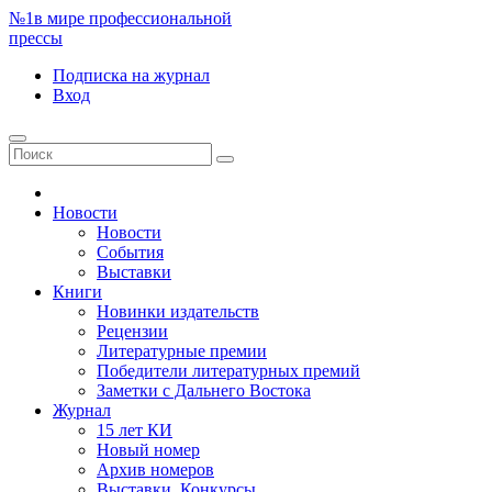
№1
в мире профессиональной
прессы
Подписка
на журнал
Вход
Новости
Новости
События
Выставки
Книги
Новинки издательств
Рецензии
Литературные премии
Победители литературных премий
Заметки с Дальнего Востока
Журнал
15 лет КИ
Новый номер
Архив номеров
Выставки. Конкурсы