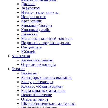
Диалоги
За рубежом
Издательские проекты
История книги
Круг чтения
Книжные блогеры
Книжный дизайн
Личности
Мастерская книжной торговли
Подписка и продажа журнала
Спецвыпуск
Юбилей
Аналитика
Аналитика рынков
Отраслевые доклады
Отрасль
Вакансии
Календарь книжных выставок
Конкурс «Ревизор»
Конкурс «Малая Родина»
Карта книжных магазинов
Новое ПРОчтение
Открытая книга
Школа издательского мастерства
Продвижение чтения