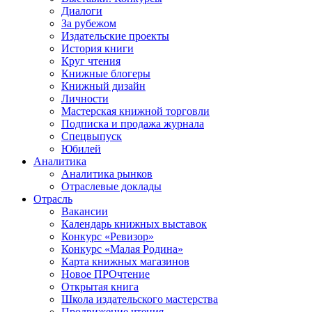
Диалоги
За рубежом
Издательские проекты
История книги
Круг чтения
Книжные блогеры
Книжный дизайн
Личности
Мастерская книжной торговли
Подписка и продажа журнала
Спецвыпуск
Юбилей
Аналитика
Аналитика рынков
Отраслевые доклады
Отрасль
Вакансии
Календарь книжных выставок
Конкурс «Ревизор»
Конкурс «Малая Родина»
Карта книжных магазинов
Новое ПРОчтение
Открытая книга
Школа издательского мастерства
Продвижение чтения