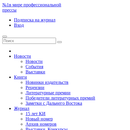
№1
в мире профессиональной
прессы
Подписка
на журнал
Вход
Новости
Новости
События
Выставки
Книги
Новинки издательств
Рецензии
Литературные премии
Победители литературных премий
Заметки с Дальнего Востока
Журнал
15 лет КИ
Новый номер
Архив номеров
Выставки. Конкурсы