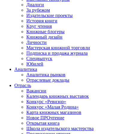
Диалоги
За рубежом
Издательские проекты
История книги
Круг чтения
Книжные блогеры
Книжный дизайн
Личности
Мастерская книжной торговли
Подписка и продажа журнала
Спецвыпуск
Юбилей
Аналитика
Аналитика рынков
Отраслевые доклады
Отрасль
Вакансии
Календарь книжных выставок
Конкурс «Ревизор»
Конкурс «Малая Родина»
Карта книжных магазинов
Новое ПРОчтение
Открытая книга
Школа издательского мастерства
Продвижение чтения