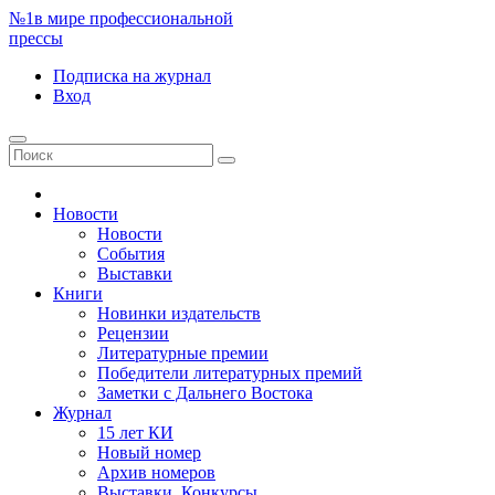
№1
в мире профессиональной
прессы
Подписка
на журнал
Вход
Новости
Новости
События
Выставки
Книги
Новинки издательств
Рецензии
Литературные премии
Победители литературных премий
Заметки с Дальнего Востока
Журнал
15 лет КИ
Новый номер
Архив номеров
Выставки. Конкурсы