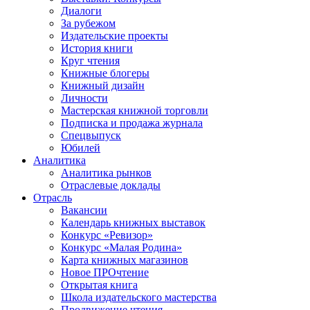
Диалоги
За рубежом
Издательские проекты
История книги
Круг чтения
Книжные блогеры
Книжный дизайн
Личности
Мастерская книжной торговли
Подписка и продажа журнала
Спецвыпуск
Юбилей
Аналитика
Аналитика рынков
Отраслевые доклады
Отрасль
Вакансии
Календарь книжных выставок
Конкурс «Ревизор»
Конкурс «Малая Родина»
Карта книжных магазинов
Новое ПРОчтение
Открытая книга
Школа издательского мастерства
Продвижение чтения