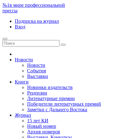
№1
в мире профессиональной
прессы
Подписка
на журнал
Вход
Новости
Новости
События
Выставки
Книги
Новинки издательств
Рецензии
Литературные премии
Победители литературных премий
Заметки с Дальнего Востока
Журнал
15 лет КИ
Новый номер
Архив номеров
Выставки. Конкурсы