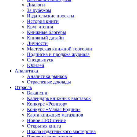
Диалоги
За рубежом
Издательские проекты
История книги
Круг чтения
Книжные блогеры
Книжный дизайн
Личности
Мастерская книжной торговли
Подписка и продажа журнала
Спецвыпуск
Юбилей
Аналитика
Аналитика рынков
Отраслевые доклады
Отрасль
Вакансии
Календарь книжных выставок
Конкурс «Ревизор»
Конкурс «Малая Родина»
Карта книжных магазинов
Новое ПРОчтение
Открытая книга
Школа издательского мастерства
Продвижение чтения