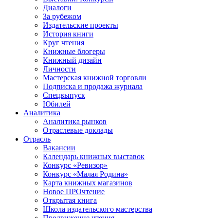
Диалоги
За рубежом
Издательские проекты
История книги
Круг чтения
Книжные блогеры
Книжный дизайн
Личности
Мастерская книжной торговли
Подписка и продажа журнала
Спецвыпуск
Юбилей
Аналитика
Аналитика рынков
Отраслевые доклады
Отрасль
Вакансии
Календарь книжных выставок
Конкурс «Ревизор»
Конкурс «Малая Родина»
Карта книжных магазинов
Новое ПРОчтение
Открытая книга
Школа издательского мастерства
Продвижение чтения