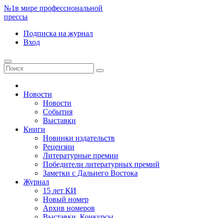
№1
в мире профессиональной
прессы
Подписка
на журнал
Вход
Новости
Новости
События
Выставки
Книги
Новинки издательств
Рецензии
Литературные премии
Победители литературных премий
Заметки с Дальнего Востока
Журнал
15 лет КИ
Новый номер
Архив номеров
Выставки. Конкурсы