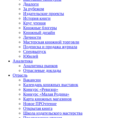
Диалоги
За рубежом
Издательские проекты
История книги
Круг чтения
Книжные блогеры
Книжный дизайн
Личности
Мастерская книжной торговли
Подписка и продажа журнала
Спецвыпуск
Юбилей
Аналитика
Аналитика рынков
Отраслевые доклады
Отрасль
Вакансии
Календарь книжных выставок
Конкурс «Ревизор»
Конкурс «Малая Родина»
Карта книжных магазинов
Новое ПРОчтение
Открытая книга
Школа издательского мастерства
Продвижение чтения