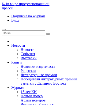
№1
в мире профессиональной
прессы
Подписка
на журнал
Вход
Новости
Новости
События
Выставки
Книги
Новинки издательств
Рецензии
Литературные премии
Победители литературных премий
Заметки с Дальнего Востока
Журнал
15 лет КИ
Новый номер
Архив номеров
Выставки. Конкурсы