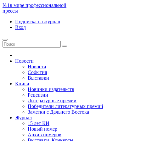
№1
в мире профессиональной
прессы
Подписка
на журнал
Вход
Новости
Новости
События
Выставки
Книги
Новинки издательств
Рецензии
Литературные премии
Победители литературных премий
Заметки с Дальнего Востока
Журнал
15 лет КИ
Новый номер
Архив номеров
Выставки. Конкурсы