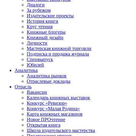
Диалоги
За рубежом
Издательские проекты
История книги
Круг чтения
Книжные блогеры
Книжный дизайн
Личности
Мастерская книжной торговли
Подписка и продажа журнала
Спецвыпуск
Юбилей
Аналитика
Аналитика рынков
Отраслевые доклады
Отрасль
Вакансии
Календарь книжных выставок
Конкурс «Ревизор»
Конкурс «Малая Родина»
Карта книжных магазинов
Новое ПРОчтение
Открытая книга
Школа издательского мастерства
Продвижение чтения