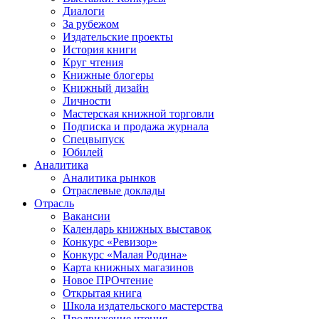
Диалоги
За рубежом
Издательские проекты
История книги
Круг чтения
Книжные блогеры
Книжный дизайн
Личности
Мастерская книжной торговли
Подписка и продажа журнала
Спецвыпуск
Юбилей
Аналитика
Аналитика рынков
Отраслевые доклады
Отрасль
Вакансии
Календарь книжных выставок
Конкурс «Ревизор»
Конкурс «Малая Родина»
Карта книжных магазинов
Новое ПРОчтение
Открытая книга
Школа издательского мастерства
Продвижение чтения