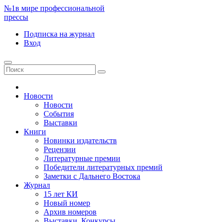
№1
в мире профессиональной
прессы
Подписка
на журнал
Вход
Новости
Новости
События
Выставки
Книги
Новинки издательств
Рецензии
Литературные премии
Победители литературных премий
Заметки с Дальнего Востока
Журнал
15 лет КИ
Новый номер
Архив номеров
Выставки. Конкурсы