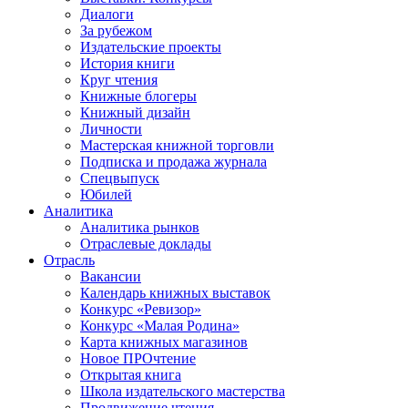
Диалоги
За рубежом
Издательские проекты
История книги
Круг чтения
Книжные блогеры
Книжный дизайн
Личности
Мастерская книжной торговли
Подписка и продажа журнала
Спецвыпуск
Юбилей
Аналитика
Аналитика рынков
Отраслевые доклады
Отрасль
Вакансии
Календарь книжных выставок
Конкурс «Ревизор»
Конкурс «Малая Родина»
Карта книжных магазинов
Новое ПРОчтение
Открытая книга
Школа издательского мастерства
Продвижение чтения