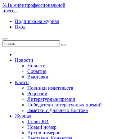
№1
в мире профессиональной
прессы
Подписка
на журнал
Вход
Новости
Новости
События
Выставки
Книги
Новинки издательств
Рецензии
Литературные премии
Победители литературных премий
Заметки с Дальнего Востока
Журнал
15 лет КИ
Новый номер
Архив номеров
Выставки. Конкурсы