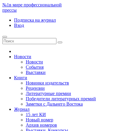
№1
в мире профессиональной
прессы
Подписка
на журнал
Вход
Новости
Новости
События
Выставки
Книги
Новинки издательств
Рецензии
Литературные премии
Победители литературных премий
Заметки с Дальнего Востока
Журнал
15 лет КИ
Новый номер
Архив номеров
Выставки. Конкурсы