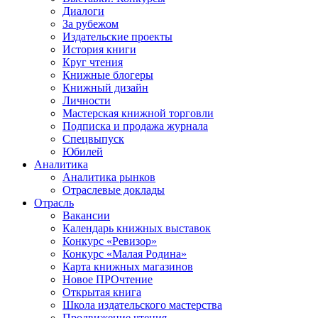
Диалоги
За рубежом
Издательские проекты
История книги
Круг чтения
Книжные блогеры
Книжный дизайн
Личности
Мастерская книжной торговли
Подписка и продажа журнала
Спецвыпуск
Юбилей
Аналитика
Аналитика рынков
Отраслевые доклады
Отрасль
Вакансии
Календарь книжных выставок
Конкурс «Ревизор»
Конкурс «Малая Родина»
Карта книжных магазинов
Новое ПРОчтение
Открытая книга
Школа издательского мастерства
Продвижение чтения