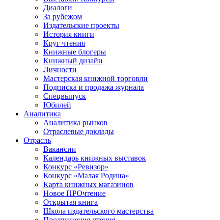
Диалоги
За рубежом
Издательские проекты
История книги
Круг чтения
Книжные блогеры
Книжный дизайн
Личности
Мастерская книжной торговли
Подписка и продажа журнала
Спецвыпуск
Юбилей
Аналитика
Аналитика рынков
Отраслевые доклады
Отрасль
Вакансии
Календарь книжных выставок
Конкурс «Ревизор»
Конкурс «Малая Родина»
Карта книжных магазинов
Новое ПРОчтение
Открытая книга
Школа издательского мастерства
Продвижение чтения