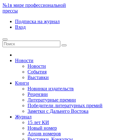
№1
в мире профессиональной
прессы
Подписка
на журнал
Вход
Новости
Новости
События
Выставки
Книги
Новинки издательств
Рецензии
Литературные премии
Победители литературных премий
Заметки с Дальнего Востока
Журнал
15 лет КИ
Новый номер
Архив номеров
Выставки. Конкурсы