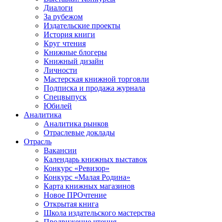
Диалоги
За рубежом
Издательские проекты
История книги
Круг чтения
Книжные блогеры
Книжный дизайн
Личности
Мастерская книжной торговли
Подписка и продажа журнала
Спецвыпуск
Юбилей
Аналитика
Аналитика рынков
Отраслевые доклады
Отрасль
Вакансии
Календарь книжных выставок
Конкурс «Ревизор»
Конкурс «Малая Родина»
Карта книжных магазинов
Новое ПРОчтение
Открытая книга
Школа издательского мастерства
Продвижение чтения