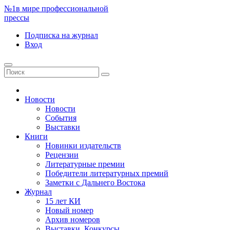
№1
в мире профессиональной
прессы
Подписка
на журнал
Вход
Новости
Новости
События
Выставки
Книги
Новинки издательств
Рецензии
Литературные премии
Победители литературных премий
Заметки с Дальнего Востока
Журнал
15 лет КИ
Новый номер
Архив номеров
Выставки. Конкурсы