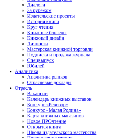
Диалоги
За рубежом
Издательские проекты
История книги
Круг чтения
Книжные блогеры
Книжный дизайн
Личности
Мастерская книжной торговли
Подписка и продажа журнала
Спецвыпуск
Юбилей
Аналитика
Аналитика рынков
Отраслевые доклады
Отрасль
Вакансии
Календарь книжных выставок
Конкурс «Ревизор»
Конкурс «Малая Родина»
Карта книжных магазинов
Новое ПРОчтение
Открытая книга
Школа издательского мастерства
Продвижение чтения