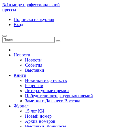
№1
в мире профессиональной
прессы
Подписка
на журнал
Вход
Новости
Новости
События
Выставки
Книги
Новинки издательств
Рецензии
Литературные премии
Победители литературных премий
Заметки с Дальнего Востока
Журнал
15 лет КИ
Новый номер
Архив номеров
Выставки. Конкурсы