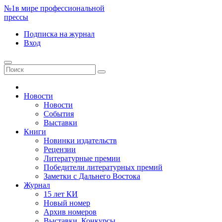
№1
в мире профессиональной
прессы
Подписка
на журнал
Вход
Новости
Новости
События
Выставки
Книги
Новинки издательств
Рецензии
Литературные премии
Победители литературных премий
Заметки с Дальнего Востока
Журнал
15 лет КИ
Новый номер
Архив номеров
Выставки. Конкурсы