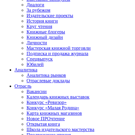
Диалоги
За рубежом
Издательские проекты
История книги
Круг чтения
Книжные блогеры
Книжный дизайн
Личности
Мастерская книжной торговли
Подписка и продажа журнала
Спецвыпуск
Юбилей
Аналитика
Аналитика рынков
Отраслевые доклады
Отрасль
Вакансии
Календарь книжных выставок
Конкурс «Ревизор»
Конкурс «Малая Родина»
Карта книжных магазинов
Новое ПРОчтение
Открытая книга
Школа издательского мастерства
Продвижение чтения