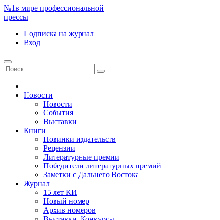
№1
в мире профессиональной
прессы
Подписка
на журнал
Вход
Новости
Новости
События
Выставки
Книги
Новинки издательств
Рецензии
Литературные премии
Победители литературных премий
Заметки с Дальнего Востока
Журнал
15 лет КИ
Новый номер
Архив номеров
Выставки. Конкурсы