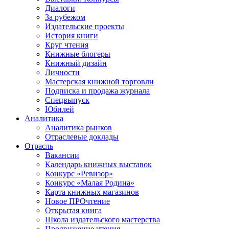
Диалоги
За рубежом
Издательские проекты
История книги
Круг чтения
Книжные блогеры
Книжный дизайн
Личности
Мастерская книжной торговли
Подписка и продажа журнала
Спецвыпуск
Юбилей
Аналитика
Аналитика рынков
Отраслевые доклады
Отрасль
Вакансии
Календарь книжных выставок
Конкурс «Ревизор»
Конкурс «Малая Родина»
Карта книжных магазинов
Новое ПРОчтение
Открытая книга
Школа издательского мастерства
Продвижение чтения