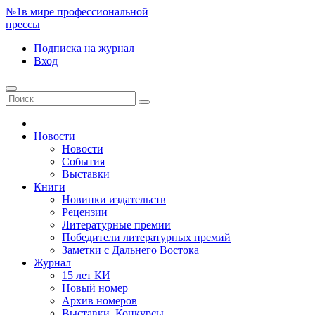
№1
в мире профессиональной
прессы
Подписка
на журнал
Вход
Новости
Новости
События
Выставки
Книги
Новинки издательств
Рецензии
Литературные премии
Победители литературных премий
Заметки с Дальнего Востока
Журнал
15 лет КИ
Новый номер
Архив номеров
Выставки. Конкурсы