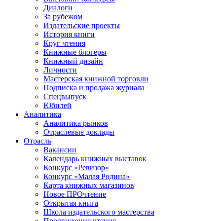
Диалоги
За рубежом
Издательские проекты
История книги
Круг чтения
Книжные блогеры
Книжный дизайн
Личности
Мастерская книжной торговли
Подписка и продажа журнала
Спецвыпуск
Юбилей
Аналитика
Аналитика рынков
Отраслевые доклады
Отрасль
Вакансии
Календарь книжных выставок
Конкурс «Ревизор»
Конкурс «Малая Родина»
Карта книжных магазинов
Новое ПРОчтение
Открытая книга
Школа издательского мастерства
Продвижение чтения