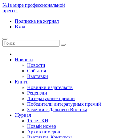
№1
в мире профессиональной
прессы
Подписка
на журнал
Вход
Новости
Новости
События
Выставки
Книги
Новинки издательств
Рецензии
Литературные премии
Победители литературных премий
Заметки с Дальнего Востока
Журнал
15 лет КИ
Новый номер
Архив номеров
Выставки. Конкурсы