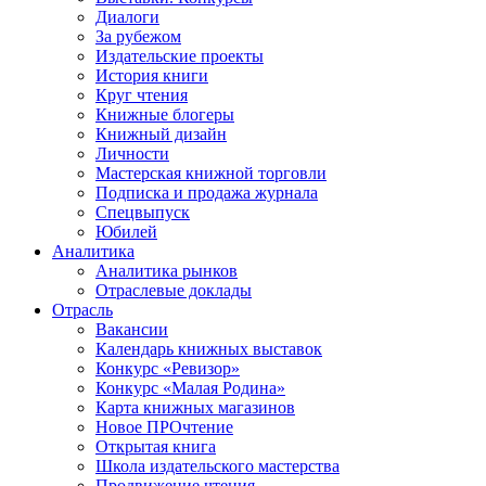
Диалоги
За рубежом
Издательские проекты
История книги
Круг чтения
Книжные блогеры
Книжный дизайн
Личности
Мастерская книжной торговли
Подписка и продажа журнала
Спецвыпуск
Юбилей
Аналитика
Аналитика рынков
Отраслевые доклады
Отрасль
Вакансии
Календарь книжных выставок
Конкурс «Ревизор»
Конкурс «Малая Родина»
Карта книжных магазинов
Новое ПРОчтение
Открытая книга
Школа издательского мастерства
Продвижение чтения