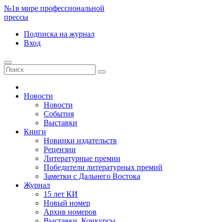
№1
в мире профессиональной
прессы
Подписка
на журнал
Вход
Новости
Новости
События
Выставки
Книги
Новинки издательств
Рецензии
Литературные премии
Победители литературных премий
Заметки с Дальнего Востока
Журнал
15 лет КИ
Новый номер
Архив номеров
Выставки. Конкурсы