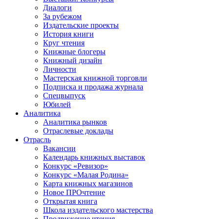
Диалоги
За рубежом
Издательские проекты
История книги
Круг чтения
Книжные блогеры
Книжный дизайн
Личности
Мастерская книжной торговли
Подписка и продажа журнала
Спецвыпуск
Юбилей
Аналитика
Аналитика рынков
Отраслевые доклады
Отрасль
Вакансии
Календарь книжных выставок
Конкурс «Ревизор»
Конкурс «Малая Родина»
Карта книжных магазинов
Новое ПРОчтение
Открытая книга
Школа издательского мастерства
Продвижение чтения