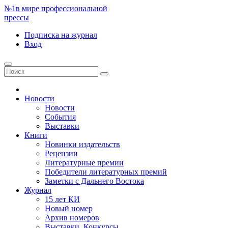
№1
в мире профессиональной
прессы
Подписка
на журнал
Вход
Новости
Новости
События
Выставки
Книги
Новинки издательств
Рецензии
Литературные премии
Победители литературных премий
Заметки с Дальнего Востока
Журнал
15 лет КИ
Новый номер
Архив номеров
Выставки. Конкурсы