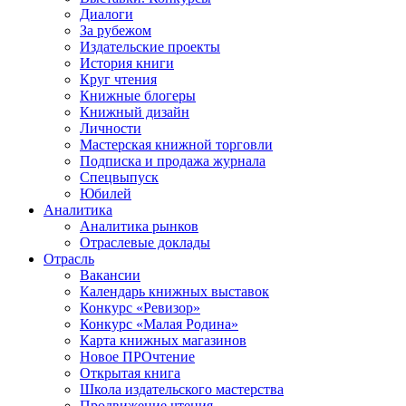
Диалоги
За рубежом
Издательские проекты
История книги
Круг чтения
Книжные блогеры
Книжный дизайн
Личности
Мастерская книжной торговли
Подписка и продажа журнала
Спецвыпуск
Юбилей
Аналитика
Аналитика рынков
Отраслевые доклады
Отрасль
Вакансии
Календарь книжных выставок
Конкурс «Ревизор»
Конкурс «Малая Родина»
Карта книжных магазинов
Новое ПРОчтение
Открытая книга
Школа издательского мастерства
Продвижение чтения